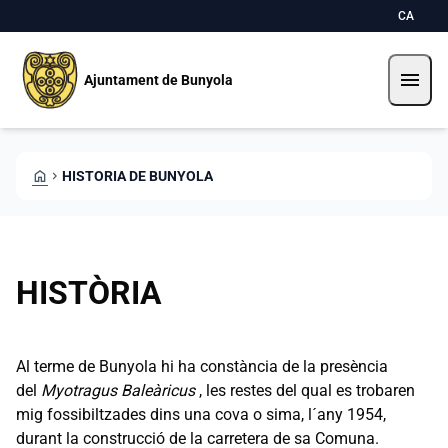
Pasar al contenido principal
Saltar al contingut
CA
menu
Ajuntament de Bunyola
HOME
CHEVRON_RIGHT
HISTORIA DE BUNYOLA
HISTÒRIA
Al terme de Bunyola hi ha constància de la presència
del
Myotragus Baleàricus
, les restes del qual es trobaren
mig fossibiltzades dins una cova o sima, l´any 1954,
durant la construcció de la carretera de sa Comuna.