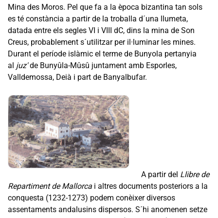
Mina des Moros. Pel que fa a la època bizantina tan sols
es té constància a partir de la troballa d´una llumeta,
datada entre els segles VI i VIII dC, dins la mina de Son
Creus, probablement s´utilitzar per il·luminar les mines.
Durant el període islàmic el terme de Bunyola pertanyia
al
juz'
de Bunyûla-Mûsû juntament amb Esporles,
Valldemossa, Deià i part de Banyalbufar.
A partir del
Llibre de
Repartiment de Mallorca
i altres documents posteriors a la
conquesta (1232-1273) podem conèixer diversos
assentaments andalusins dispersos. S´hi anomenen setze