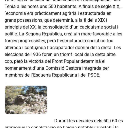
Tenia a les hores uns 500 habitants. A finals de segle XIX, l
´economia era pràcticament agrària i estructurada en
grans possessions, que determinà, a la fi del s XIX i
principis del XX, la consolidació d´un caciquisme social i
polític. La Segona República, creà uin marc favorable a les
forces progressistes, però l´estructuració social no fou
alterada i contu¡inuà l´aclaparador domini de la dreta. Les
eleccions de 1936 foren un triomf local de la dreta altre
cop, però la victòria del Front Popular determinà el
nomenament d´una Comissió Gestora integrada per
membres de l´Esquerra Republicana i del PSOE.
Durant les dècades dels 50 i 60 es
promoguè la canalització de l´aigua potable i s´establí la