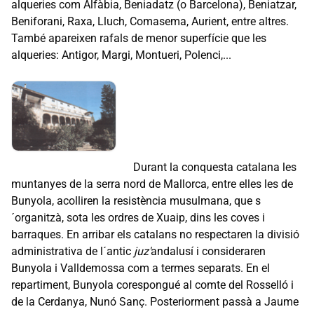
alqueries com Alfàbia, Beniadatz (o Barcelona), Beniatzar,
Beniforani, Raxa, Lluch, Comasema, Aurient, entre altres.
També apareixen rafals de menor superfície que les
alqueries: Antigor, Margi, Montueri, Polenci,...
Durant la conquesta catalana les
muntanyes de la serra nord de Mallorca, entre elles les de
Bunyola, acolliren la resistència musulmana, que s
´organitzà, sota les ordres de Xuaip, dins les coves i
barraques. En arribar els catalans no respectaren la divisió
administrativa de l´antic
juz'
andalusí i consideraren
Bunyola i Valldemossa com a termes separats. En el
repartiment, Bunyola corespongué al comte del Rosselló i
de la Cerdanya, Nunó Sanç. Posteriorment passà a Jaume