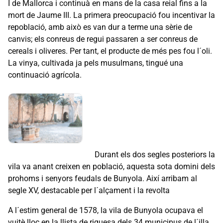
I de Mallorca i continuà en mans de la casa reial fins a la
mort de Jaume III. La primera preocupació fou incentivar la
repoblació, amb això es van dur a terme una sèrie de
canvis; els conreus de regui passaren a ser conreus de
cereals i oliveres. Per tant, el producte de més pes fou l´oli.
La vinya, cultivada ja pels musulmans, tingué una
continuació agrícola.
Durant els dos segles posteriors la
vila va anant creixen en població, aquesta sota domini dels
prohoms i senyors feudals de Bunyola. Així arribam al
segle XV, destacable per l´alçament i la revolta
A l´estim general de 1578, la vila de Bunyola ocupava el
vuitè lloc en la llista de riquesa dels 34 municipus de l´illa.