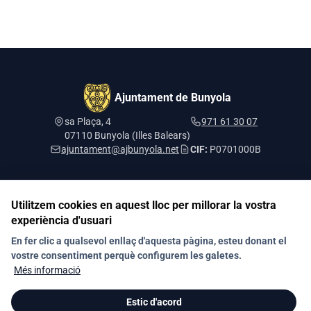
Ajuntament de Bunyola
sa Plaça, 4
971 61 30 07
07110 Bunyola (Illes Balears)
ajuntament@ajbunyola.net
CIF:
P0701000B
Utilitzem cookies en aquest lloc per millorar la vostra
Segueix-nos a les xarxes socials
experiència d'usuari
En fer clic a qualsevol enllaç d'aquesta pàgina, esteu donant el
vostre consentiment perquè configurem les galetes.
Contacte
Política de privacitat
Protecció de dades
Més informació
Registre d'Activitats
Política de galetes (Cookies)
Mapa web
Estic d'acord