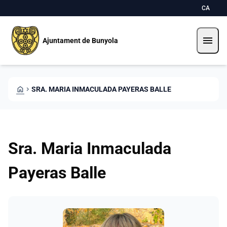
Vés al contingut
Saltar al contingut
CA
menu
Ajuntament de Bunyola
HOME
CHEVRON_RIGHT
SRA. MARIA INMACULADA PAYERAS BALLE
Sra. Maria Inmaculada
Payeras Balle