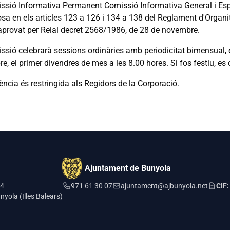
ssió Informativa Permanent Comissió Informativa General i Esp
osa en els articles 123 a 126 i 134 a 138 del Reglament d'Organi
aprovat per Reial decret 2568/1986, de 28 de novembre.
ssió celebrarà sessions ordinàries amb periodicitat bimensual, e
, el primer divendres de mes a les 8.00 hores. Si fos festiu, es
ència és restringida als Regidors de la Corporació.
Ajuntament de Bunyola
 4
971 61 30 07
ajuntament@ajbunyola.net
CIF:
yola (Illes Balears)