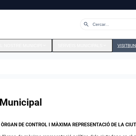
search
expand_more
expand_more
L NOSTRE MUNICIPI
SERVEIS MUNICIPALS
VISITBU
 Municipal
: ÒRGAN DE CONTROL I MÀXIMA REPRESENTACIÓ DE LA CIU