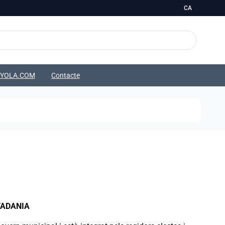
CA
NYOLA.COM
Contacte
TADANIA