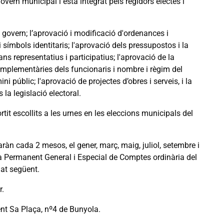
overn municipal i està integrat pels regidors electes i
e govern; l’aprovació i modificació d'ordenances i
 símbols identitaris; l'aprovació dels pressupostos i la
ans representatius i participatius; l'aprovació de la
 complementàries dels funcionaris i nombre i règim del
ni públic; l'aprovació de projectes d’obres i serveis, i la
la legislació electoral.
it escollits a les urnes en les eleccions municipals del
àn cada 2 mesos, el gener, març, maig, juliol, setembre i
a Permanent General i Especial de Comptes ordinària del
iat següent.
r.
ment Sa Plaça, nº4 de Bunyola.