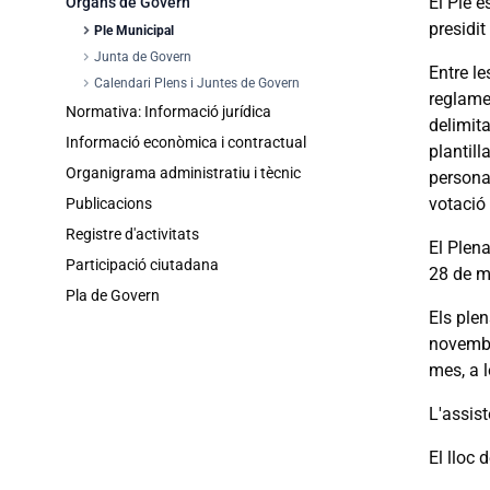
El Ple é
Òrgans de Govern
presidit
chevron_right
Ple Municipal
chevron_right
Junta de Govern
Entre le
chevron_right
Calendari Plens i Juntes de Govern
reglamen
Normativa: Informació jurídica
delimita
Informació econòmica i contractual
plantill
Organigrama administratiu i tècnic
personal
votació 
Publicacions
Registre d'activitats
El Plena
Participació ciutadana
28 de m
Pla de Govern
Els plen
novembr
mes, a l
L'assist
El lloc 