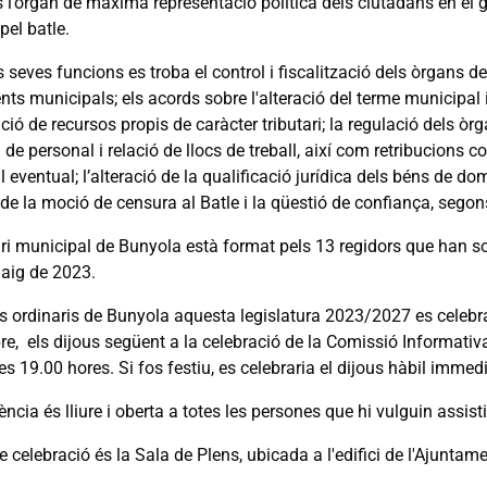
s l’òrgan de màxima representació política dels ciutadans en el g
 pel batle.
s seves funcions es troba el control i fiscalització dels òrgans d
ts municipals; els acords sobre l'alteració del terme municipal i
ció de recursos propis de caràcter tributari; la regulació dels òrg
a de personal i relació de llocs de treball, així com retribucions
 eventual; l’alteració de la qualificació jurídica dels béns de domi
de la moció de censura al Batle i la qüestió de confiança, segons 
ri municipal de Bunyola està format pels 13 regidors que han sort
aig de 2023.
s ordinaris de Bunyola aquesta legislatura 2023/2027 es celebrar
e, els dijous següent a la celebració de la Comissió Informativ
es 19.00 hores. Si fos festiu, es celebraria el dijous hàbil immed
ència és lliure i oberta a totes les persones que hi vulguin assisti
de celebració és la Sala de Plens, ubicada a l'edifici de l'Ajunta