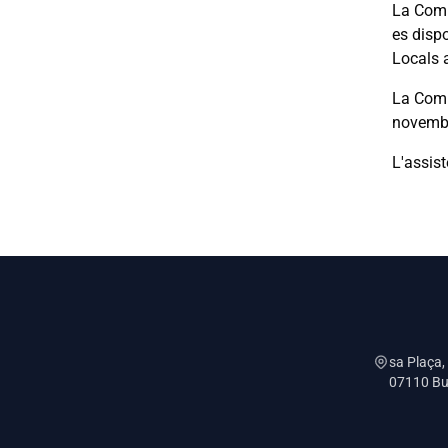
La Comi
es disp
Locals 
La Comi
novembre
L'assist
sa Plaça,
07110 Bun