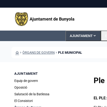
Vés al contingut
Saltar al contingut
Ajuntament de Bunyola
expand_more
AJUNTAMENT
E
HOME
CHEVRON_RIGHT
ÒRGANS DE GOVERN
CHEVRON_RIGHT
PLE MUNICIPAL
AJUNTAMENT
Ple
Equip de govern
Oposició
Salutació de la Batlessa
EL PLE
El Consistori