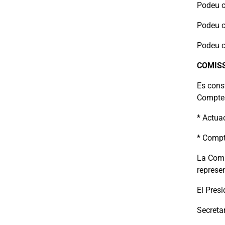
Podeu c
Podeu c
Podeu c
COMISS
Es cons
Comptes,
* Actuac
* Compte
La Comis
represe
El Presi
Secretar