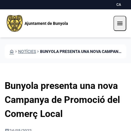
Vés al contingut
Saltar al contingut
CA
menu
Ajuntament de Bunyola
HOME
CHEVRON_RIGHT
NOTÍCIES
CHEVRON_RIGHT
BUNYOLA PRESENTA UNA NOVA CAMPANYA DE PROMOCIÓ DEL COMERÇ LOCAL
Bunyola presenta una nova
Campanya de Promoció del
Comerç Local
calendar_today
24/05/2022