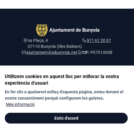
Ajuntament de Bunyola
sa Plaça, 4
971 61 30 07
07110 Bunyola (Illes Balears)
ajuntament@ajbunyola.net
CIF:
P0701000B
Utilitzem cookies en aquest lloc per millorar la vostra
Segueix-nos a les xarxes socials
experiència d'usuari
En fer clic a qualsevol enllaç d'aquesta pàgina, esteu donant el
vostre consentiment perquè configurem les galetes.
Contacte
Política de privacitat
Protecció de dades
Més informació
Registre d'Activitats
Política de galetes (Cookies)
Mapa web
Estic d'acord
© 2026 Ajuntament de Bunyola. Tots els drets reservats.